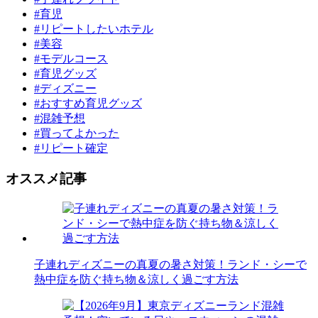
#育児
#リピートしたいホテル
#美容
#モデルコース
#育児グッズ
#ディズニー
#おすすめ育児グッズ
#混雑予想
#買ってよかった
#リピート確定
オススメ記事
子連れディズニーの真夏の暑さ対策！ランド・シーで
熱中症を防ぐ持ち物＆涼しく過ごす方法