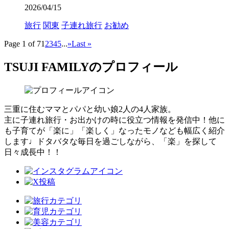
2026/04/15
旅行
関東
子連れ旅行
お勧め
Page 1 of 7
1
2
3
4
5
...
»
Last »
TSUJI FAMILYのプロフィール
三重に住むママとパパと幼い娘2人の4人家族。
主に子連れ旅行・お出かけの時に役立つ情報を発信中！他に
も子育てが「楽に」「楽しく」なったモノなども幅広く紹介
します♩ドタバタな毎日を過ごしながら、「楽」を探して
日々成長中！！