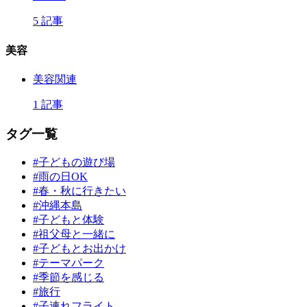
5 記事
美容
美容関連
1 記事
タグ一覧
#子どもの遊び場
#雨の日OK
#春・秋に行きたい
#沖縄本島
#子どもと体験
#祖父母と一緒に
#子どもとお出かけ
#テーマパーク
#季節を感じる
#旅行
#子連れフライト