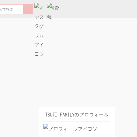
検
索
す
る
TSUJI FAMILYのプロフィール