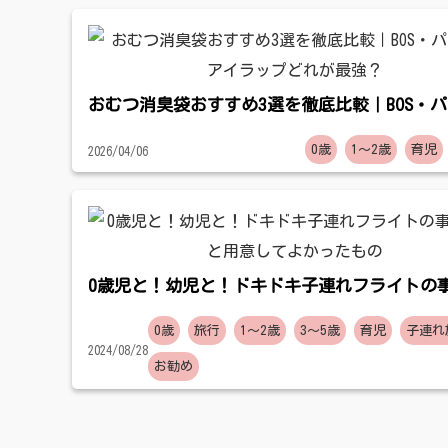
おむつ消臭袋おすすめ3選を徹底比較｜BOS・
アイラップどれが最強？
0歳
1〜2歳
育児
2026/04/06
0歳児と！幼児と！ドキドキ子連れフライトの
備と用意してよかったもの
0歳
旅行
1〜2歳
3〜5歳
育児
子連れ
2024/08/28
お勧め