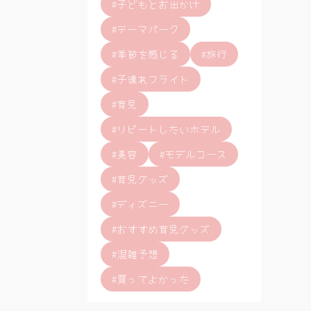
#子どもとお出かけ
#テーマパーク
#季節を感じる
#旅行
#子連れフライト
#育児
#リピートしたいホテル
#美容
#モデルコース
#育児グッズ
#ディズニー
#おすすめ育児グッズ
#混雑予想
#買ってよかった