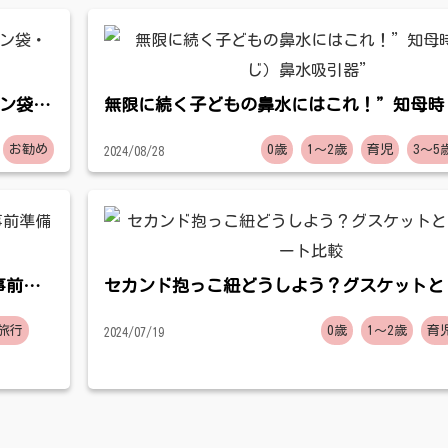
パン袋・
無限に続く子どもの鼻水にはこれ！”知母時
じ）鼻水吸引器”
お勧め
0歳
1〜2歳
育児
3〜5
2024/08/28
事前準
セカンド抱っこ紐どうしよう？グスケットと
ート比較
旅行
0歳
1〜2歳
育
2024/07/19