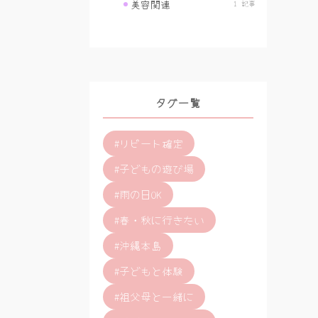
美容関連
1 記事
タグ一覧
#リピート確定
#子どもの遊び場
#雨の日OK
#春・秋に行きたい
#沖縄本島
#子どもと体験
#祖父母と一緒に