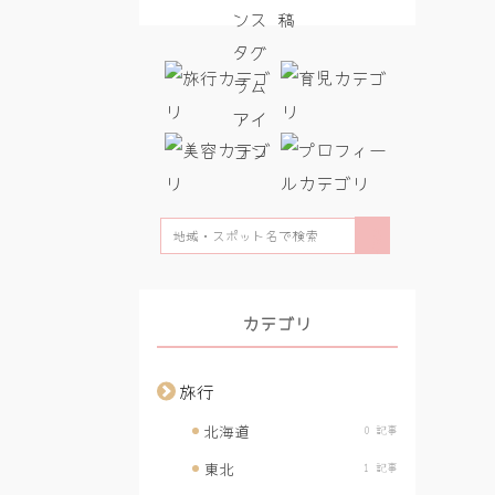
検
検
索
す
る
索:
カテゴリ
旅行
北海道
0 記事
東北
1 記事