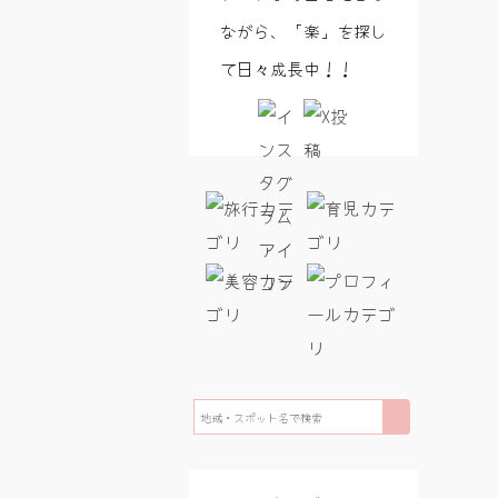
ながら、「楽」を探し
て日々成長中！！
検
索