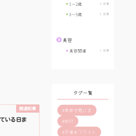
1〜2歳
4 記事
3〜5歳
5 記事
美容
美容関連
1 記事
タグ一覧
#季節を感じる
いている日ま
#旅行
#子連れフライト