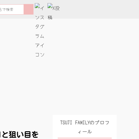
検
索
す
る
TSUJI FAMILYのプロフ
ィール
日と狙い目を