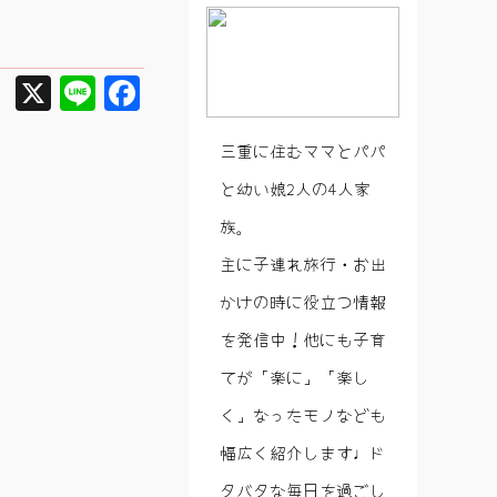
X
Line
Facebook
三重に住むママとパパ
と幼い娘2人の4人家
族。
主に子連れ旅行・お出
かけの時に役立つ情報
を発信中！他にも子育
てが「楽に」「楽し
く」なったモノなども
幅広く紹介します♩ド
タバタな毎日を過ごし