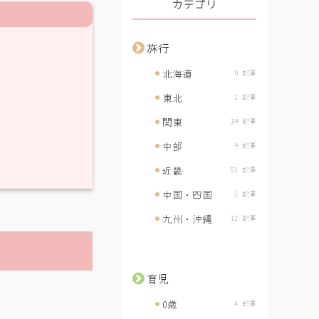
カテゴリ
旅行
北海道
0 記事
東北
1 記事
関東
39 記事
中部
9 記事
近畿
51 記事
中国・四国
3 記事
九州・沖縄
12 記事
育児
0歳
4 記事