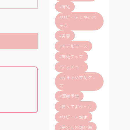
#育児
#リピートしたいホ
テル
#美容
#モデルコース
#育児グッズ
#ディズニー
#おすすめ育児グッ
ズ
#混雑予想
#買ってよかった
#リピート確定
#子どもの遊び場