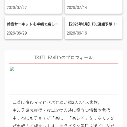
2026/07/27
2026/07/14
鈴鹿サーキットを半額で楽しむ方法｜3歳バースデー無料チケット＆小1娘と行った子連れ攻略レポ
【2026年8月】TDL混雑予想！お盆・夏休み・穴場日を徹底解説｜サマー・クールオフ開催中
2026/06/29
2026/06/16
TSUJI FAMILYのプロフィール
三重に住むママとパパと幼い娘2人の4人家族。
主に子連れ旅行・お出かけの時に役立つ情報を発信
中！他にも子育てが「楽に」「楽しく」なったモノな
ども幅広く紹介します♩ドタバタな毎日を過ごしなが