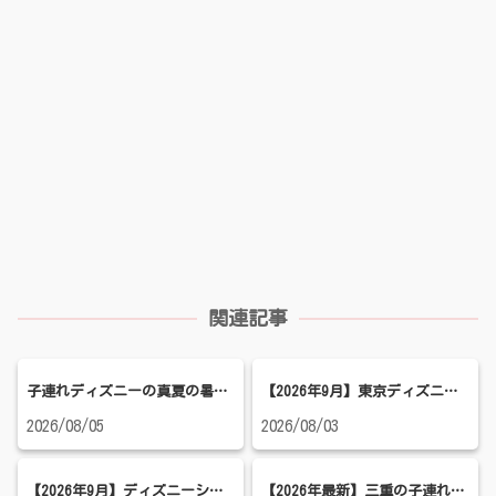
関連記事
子連れディズニーの真夏の暑さ対策！ランド・シーで熱中症を防ぐ持ち物＆涼しく過ごす方法
【2026年9月】東京ディズニーランド混雑予想！空いている日やハロウィーンの混雑状況を紹介
2026/08/05
2026/08/03
【2026年9月】ディズニーシー混雑予想！ハロウィン・シルバーウィーク・穴場日を徹底解説
【2026年最新】三重の子連れおすすめのお出かけ先5選！家族で行きたい人気スポットを厳選