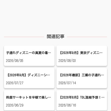
関連記事
子連れディズニーの真夏の暑さ対策！ランド・シーで熱中症を防ぐ持ち物＆涼しく過ごす方法
【2026年9月】東京ディズニーランド混雑予想！空いている日やハロウィーンの混雑状況を紹介
2026/08/05
2026/08/03
【2026年9月】ディズニーシー混雑予想！ハロウィン・シルバーウィーク・穴場日を徹底解説
【2026年最新】三重の子連れおすすめのお出かけ先5選！家族で行きたい人気スポットを厳選
2026/07/27
2026/07/14
鈴鹿サーキットを半額で楽しむ方法｜3歳バースデー無料チケット＆小1娘と行った子連れ攻略レポ
【2026年8月】TDL混雑予想！お盆・夏休み・穴場日を徹底解説｜サマー・クールオフ開催中
2026/06/29
2026/06/16